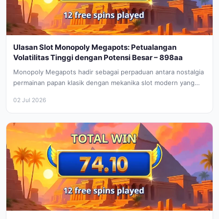
Ulasan Slot Monopoly Megapots: Petualangan
Volatilitas Tinggi dengan Potensi Besar – 898aa
Monopoly Megapots hadir sebagai perpaduan antara nostalgia
permainan papan klasik dengan mekanika slot modern yang
intens. Big Time Gaming tidak...
02 Jul 2026