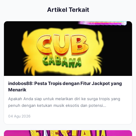
Artikel Terkait
indobos88: Pesta Tropis dengan Fitur Jackpot yang
Menarik
Apakah Anda siap untuk melarikan diri ke surga tropis yang
penuh dengan ketukan musik eksotis dan potensi
kemenangan yang memikat?...
04 Agu 2026