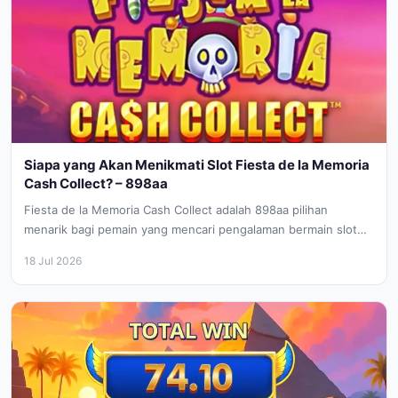
Siapa yang Akan Menikmati Slot Fiesta de la Memoria
Cash Collect? – 898aa
Fiesta de la Memoria Cash Collect adalah 898aa pilihan
menarik bagi pemain yang mencari pengalaman bermain slot
dengan atmosfer pesta...
18 Jul 2026