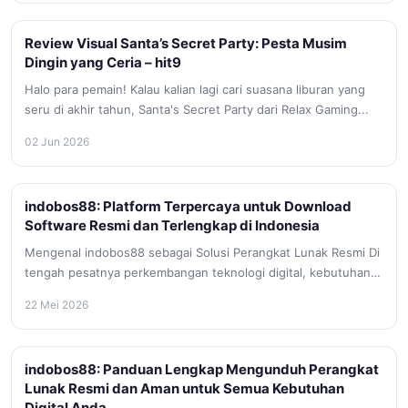
Review Visual Santa’s Secret Party: Pesta Musim
Dingin yang Ceria – hit9
Halo para pemain! Kalau kalian lagi cari suasana liburan yang
seru di akhir tahun, Santa's Secret Party dari Relax Gaming...
02 Jun 2026
indobos88: Platform Terpercaya untuk Download
Software Resmi dan Terlengkap di Indonesia
Mengenal indobos88 sebagai Solusi Perangkat Lunak Resmi Di
tengah pesatnya perkembangan teknologi digital, kebutuhan
akan perangkat lunak atau software yang...
22 Mei 2026
indobos88: Panduan Lengkap Mengunduh Perangkat
Lunak Resmi dan Aman untuk Semua Kebutuhan
Digital Anda