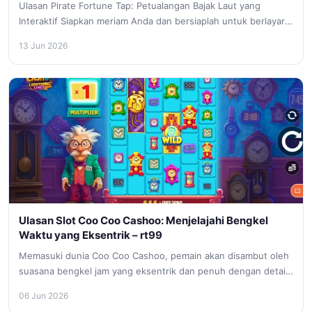
Ulasan Pirate Fortune Tap: Petualangan Bajak Laut yang
Interaktif Siapkan meriam Anda dan bersiaplah untuk berlayar
di lautan lepas dengan...
13 Jun 2026
Ulasan Slot Coo Coo Cashoo: Menjelajahi Bengkel
Waktu yang Eksentrik – rt99
Memasuki dunia Coo Coo Cashoo, pemain akan disambut oleh
suasana bengkel jam yang eksentrik dan penuh dengan detail
vintage. Dikembangkan...
06 Jun 2026