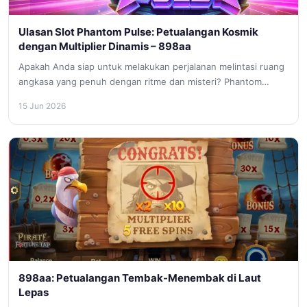
Ulasan Slot Phantom Pulse: Petualangan Kosmik
dengan Multiplier Dinamis – 898aa
Apakah Anda siap untuk melakukan perjalanan melintasi ruang
angkasa yang penuh dengan ritme dan misteri? Phantom
Pulse, slot terbaru dari...
15 Jun 2026
898aa: Petualangan Tembak-Menembak di Laut
Lepas