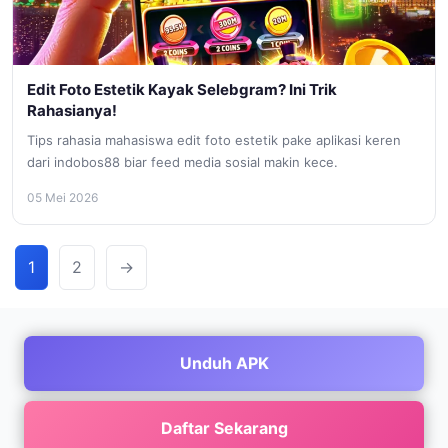
Edit Foto Estetik Kayak Selebgram? Ini Trik
Rahasianya!
Tips rahasia mahasiswa edit foto estetik pake aplikasi keren
dari indobos88 biar feed media sosial makin kece.
05 Mei 2026
1
2
→
Unduh APK
Daftar Sekarang